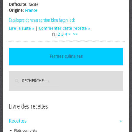
Difficulté:
facile
Origine:
France
Escalopes de veau cordon bleu façon jack
Lire la suite
|
Commenter cette recette
[
1
]
2
3
4
>
>>
Termes culinaires
Livre des recettes
Recettes
Plats complets