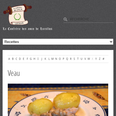
A
B
C
D
E
F
G
H
I
J
K
L
M
N
O
P
Q
R
S
T
U
V
W
X
Y
Z
#
Veau