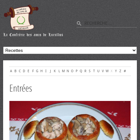
A
B
C
D
E
F
G
H
I
J
K
L
M
N
O
P
Q
R
S
T
U
V
W
X
Y
Z
#
Entrées