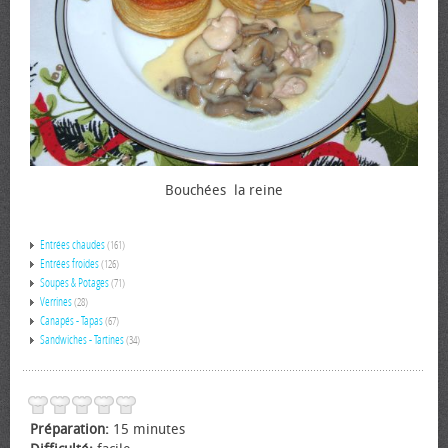
Bouchées la reine
Entrées chaudes
(161)
Entrées froides
(126)
Soupes & Potages
(71)
Verrines
(28)
Canapés - Tapas
(67)
Sandwiches - Tartines
(34)
Préparation:
15 minutes