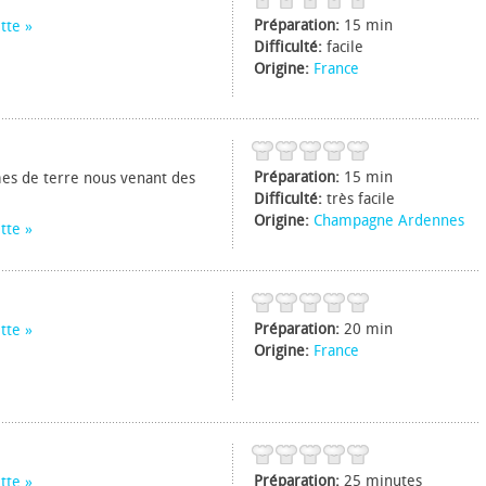
Préparation:
15 min
tte
Difficulté:
facile
Origine:
France
Préparation:
15 min
es de terre nous venant des
Difficulté:
très facile
Origine:
Champagne Ardennes
tte
Préparation:
20 min
tte
Origine:
France
Préparation:
25 minutes
tte