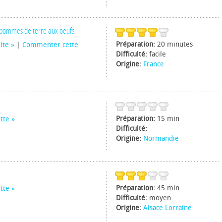
 pommes de terre aux oeufs
Préparation:
20 minutes
uite
|
Commenter cette
Difficulté:
facile
Origine:
France
Préparation:
15 min
tte
Difficulté:
Origine:
Normandie
Préparation:
45 min
tte
Difficulté:
moyen
Origine:
Alsace Lorraine