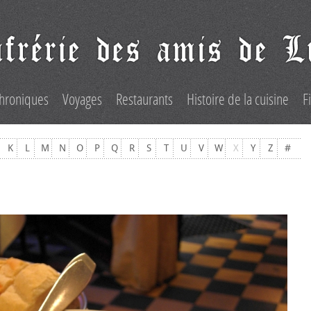
hroniques
Voyages
Restaurants
Histoire de la cuisine
F
K
L
M
N
O
P
Q
R
S
T
U
V
W
X
Y
Z
#