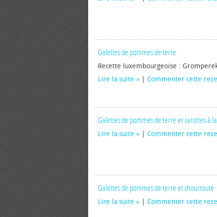
Galettes de pommes de terre
Recette luxembourgeoise : Gromperek
Lire la suite
|
Commenter cette rece
Galettes de pommes de terre et carottes à l
Lire la suite
|
Commenter cette rece
Galettes de pommes de terre et choucroute
Lire la suite
|
Commenter cette rece