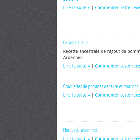
Lire la suite
|
Commenter cette rece
Cacasse à cul nu
Recette ancestrale de ragoût de pomm
Ardennes
Lire la suite
|
Commenter cette rece
Croquettes de pommes de terre et marrons
Lire la suite
|
Commenter cette rece
Floutes jurassiennes
Lire la suite
|
Commenter cette rece