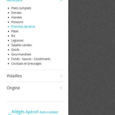
Plats complets
Entrées
Viandes
Poissons
Pommes de terre
Pâtes
Riz
Légumes
Salades variées
Oeufs
Gourmandises
Fonds - Sauces - Condiments
Cocktails et breuvages
Volailles
Origine
Allégés
Apéritif
Auto-cuisseur