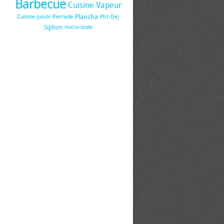
Barbecue
Cuisine Vapeur
Plancha
Cuisine junior
Pierrade
Ptit-Dej
Siphon
micro-onde