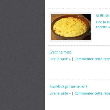
Gratin de
Lire la s
recette
Gratin normand
Lire la suite
|
Commenter cette rece
Knödels de pomme de terre
Lire la suite
|
Commenter cette rece