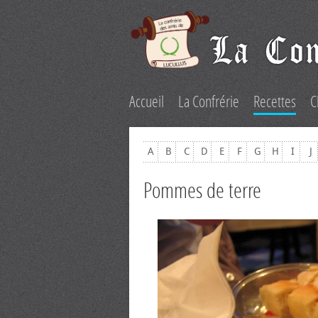
Accueil
La Confrérie
Recettes
C
A
B
C
D
E
F
G
H
I
J
Pommes de terre