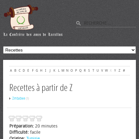
A
B
C
D
E
F
G
H
I
J
K
L
M
N
O
P
Q
R
S
T
U
V
W
X
Y
Z
#
Recettes à partir de Z
Zimbabwe
(1)
Préparation:
20 minutes
Difficulté:
facile
Origine:
Tunisie