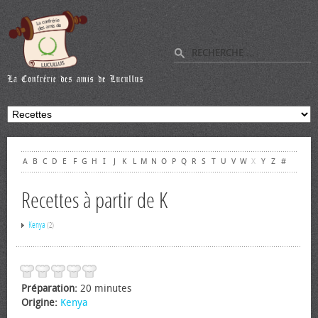
A
B
C
D
E
F
G
H
I
J
K
L
M
N
O
P
Q
R
S
T
U
V
W
X
Y
Z
#
Recettes à partir de K
Kenya
(2)
Préparation:
20 minutes
Origine:
Kenya