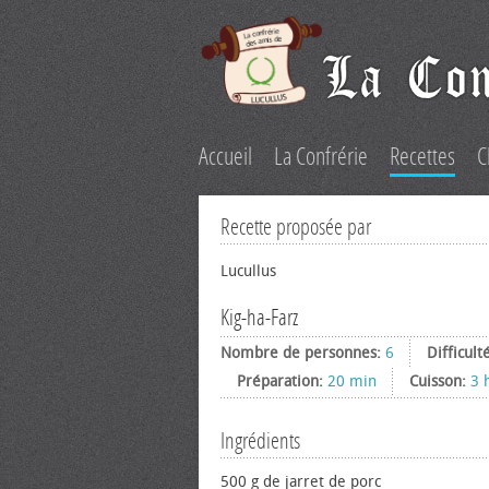
Accueil
La Confrérie
Recettes
C
Recette proposée par
Lucullus
Kig-ha-Farz
Nombre de personnes:
6
Difficult
Préparation:
20 min
Cuisson:
3 
Ingrédients
500 g de jarret de porc