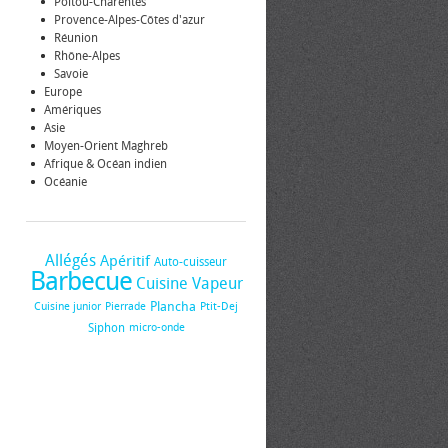
Poitou-Charentes
Provence-Alpes-Côtes d'azur
Réunion
Rhône-Alpes
Savoie
Europe
Amériques
Asie
Moyen-Orient Maghreb
Afrique & Océan indien
Océanie
Allégés
Apéritif
Auto-cuisseur
Barbecue
Cuisine Vapeur
Plancha
Cuisine junior
Pierrade
Ptit-Dej
Siphon
micro-onde