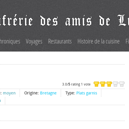
hroniques
Voyages
Restaurants
Histoire de la cuisine
F
3.0/
5
rating 1 vote
é:
moyen
Origine:
Bretagne
Type:
Plats garnis
h