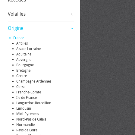
Volailles
Origine
France
Antilles
Alsace Lorraine
Aquitaine
Auvergne
Bourgogne
Bretagne
Centre
Champagne Ardennes
Corse
Franche-Comté
Île de France
Languedoc-Roussillon
Limousin
Midi-Pyrénées
Nord-Pas de Calais
Normandie
Pays de Loire