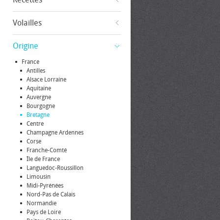
Volailles
Origine
France
Antilles
Alsace Lorraine
Aquitaine
Auvergne
Bourgogne
Bretagne
Centre
Champagne Ardennes
Corse
Franche-Comté
Île de France
Languedoc-Roussillon
Limousin
Midi-Pyrénées
Nord-Pas de Calais
Normandie
Pays de Loire