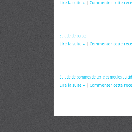
Lire la suite
|
Commenter cette rece
Salade de bulots
Lire la suite
|
Commenter cette rece
Salade de pommes de terre et moules au ci
Lire la suite
|
Commenter cette rece