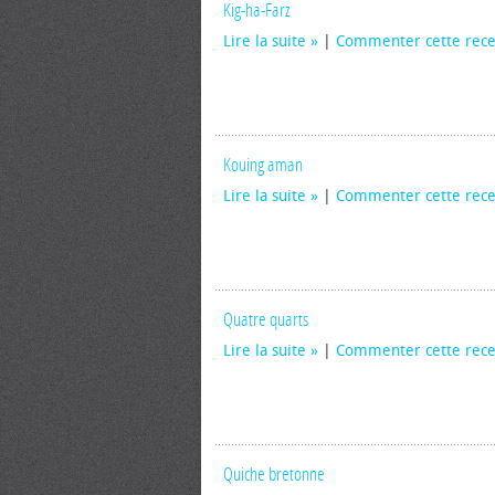
Kig-ha-Farz
Lire la suite
|
Commenter cette rece
Kouing aman
Lire la suite
|
Commenter cette rece
Quatre quarts
Lire la suite
|
Commenter cette rece
Quiche bretonne