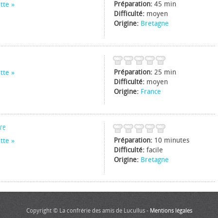
Préparation:
45 min
tte
Difficulté:
moyen
Origine:
Bretagne
Préparation:
25 min
tte
Difficulté:
moyen
Origine:
France
dre
Préparation:
10 minutes
tte
Difficulté:
facile
Origine:
Bretagne
Copyright © La confrérie des amis de Lucullus -
Mentions légales