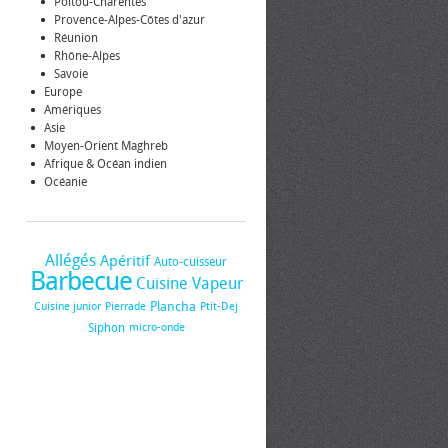
Poitou-Charentes
Provence-Alpes-Côtes d'azur
Réunion
Rhône-Alpes
Savoie
Europe
Amériques
Asie
Moyen-Orient Maghreb
Afrique & Océan indien
Océanie
Allégés
Apéritif
Auto-cuisseur
Barbecue
Cuisine Vapeur
Plancha
Cuisine junior
Pierrade
Ptit-Dej
Siphon
micro-onde