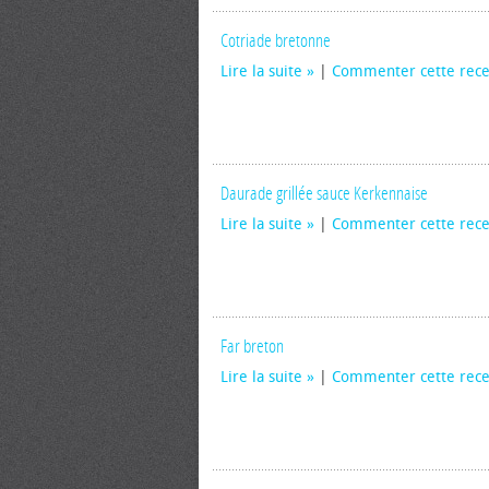
Cotriade bretonne
Lire la suite
|
Commenter cette rece
Daurade grillée sauce Kerkennaise
Lire la suite
|
Commenter cette rece
Far breton
Lire la suite
|
Commenter cette rece