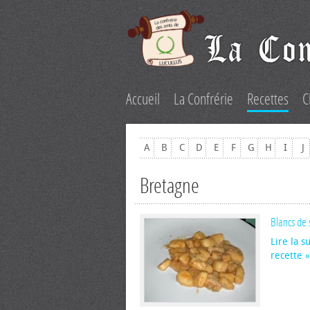
Accueil
La Confrérie
Recettes
C
A
B
C
D
E
F
G
H
I
J
Bretagne
Blancs de
Lire la s
recette