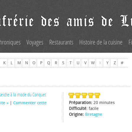
hroniques
Voyages
Restaurants
Histoire de la cuisine
F
K
L
M
N
O
P
Q
R
S
T
U
V
W
X
Y
Z
#
 seiche à la mode du Conquet
Préparation:
20 minutes
uite
|
Commenter cette
Difficulté:
facile
Origine:
Bretagne