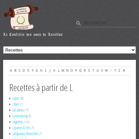
A
B
C
D
E
F
G
H
I
J
K
L
M
N
O
P
Q
R
S
T
U
V
W
X
Y
Z
#
Recettes à partir de L
Lapin
(30)
Liban
(1)
Les pâtes
(17)
Luxembourg
(5)
Légumes
(110)
Liqueurs & Vins
(7)
Languedoc-Roussillon
(7)