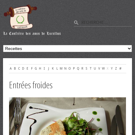
A
B
C
D
E
F
G
H
I
J
K
L
M
N
O
P
Q
R
S
T
U
V
W
X
Y
Z
#
Entrées froides