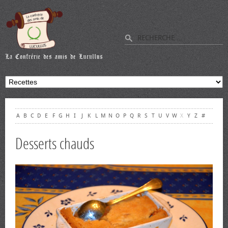
A
B
C
D
E
F
G
H
I
J
K
L
M
N
O
P
Q
R
S
T
U
V
W
X
Y
Z
#
Desserts chauds