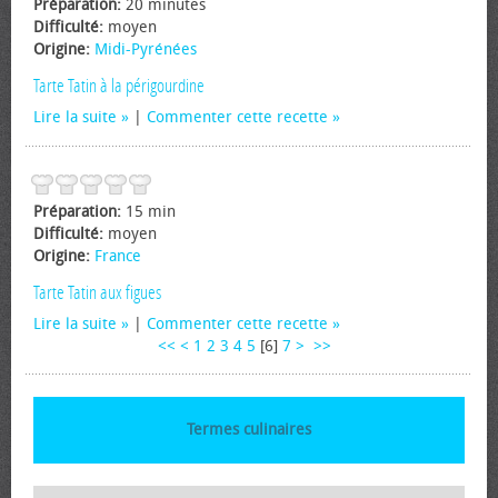
Préparation:
20 minutes
Difficulté:
moyen
Origine:
Midi-Pyrénées
Tarte Tatin à la périgourdine
Lire la suite
|
Commenter cette recette
Préparation:
15 min
Difficulté:
moyen
Origine:
France
Tarte Tatin aux figues
Lire la suite
|
Commenter cette recette
<<
<
1
2
3
4
5
[
6
]
7
>
>>
Termes culinaires