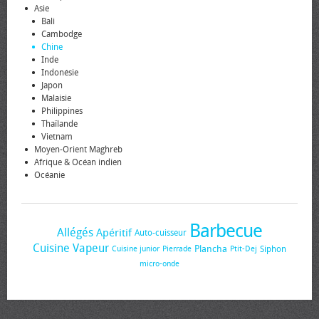
Asie
Bali
Cambodge
Chine
Inde
Indonésie
Japon
Malaisie
Philippines
Thaïlande
Vietnam
Moyen-Orient Maghreb
Afrique & Océan indien
Océanie
Barbecue
Allégés
Apéritif
Auto-cuisseur
Cuisine Vapeur
Plancha
Siphon
Cuisine junior
Pierrade
Ptit-Dej
micro-onde