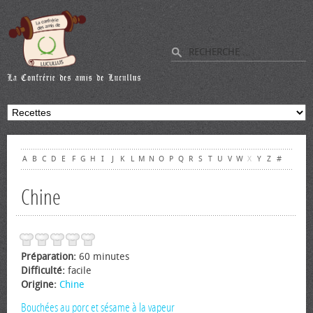
A
B
C
D
E
F
G
H
I
J
K
L
M
N
O
P
Q
R
S
T
U
V
W
X
Y
Z
#
Chine
Préparation:
60 minutes
Difficulté:
facile
Origine:
Chine
Bouchées au porc et sésame à la vapeur