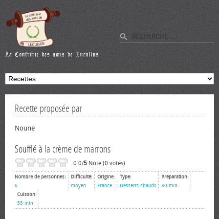
Recette proposée par
Noune
Soufflé à la crème de marrons
0.0/
5
Note (0 votes)
Nombre de personnes:
Difficulté:
Origine:
Type:
Préparation:
6
moyen
France
Desserts chauds
30 min
Cuisson:
55 min