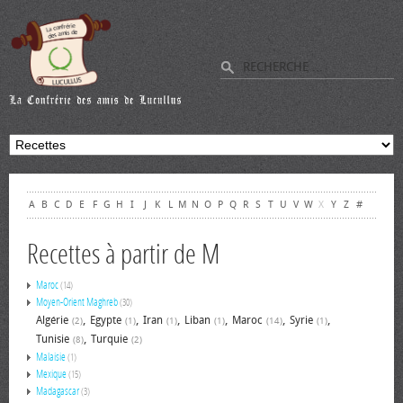
A
B
C
D
E
F
G
H
I
J
K
L
M
N
O
P
Q
R
S
T
U
V
W
X
Y
Z
#
Recettes à partir de M
Maroc
(14)
Moyen-Orient Maghreb
(30)
,
,
,
,
,
,
Algérie
Egypte
Iran
Liban
Maroc
Syrie
(2)
(1)
(1)
(1)
(14)
(1)
,
Tunisie
Turquie
(8)
(2)
Malaisie
(1)
Mexique
(15)
Madagascar
(3)