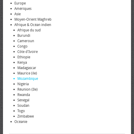
Europe
Amériques
Asie
Moyen-Orient Maghreb
Afrique & Océan indien
Afrique du sud
Burundi
Cameroun
Congo
Côte d'Ivoire
Ethiopie
Kenya
Madagascar
Maurice (ile)
Mozambique
Nigéria
Réunion (Ile)
Rwanda
Sénégal
Soudan
Togo
Zimbabwe
Océanie