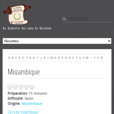
A
B
C
D
E
F
G
H
I
J
K
L
M
N
O
P
Q
R
S
T
U
V
W
X
Y
Z
#
Mozambique
Préparation:
15 minutes
Difficulté:
facile
Origine:
Mozambique
Curry du mozambique