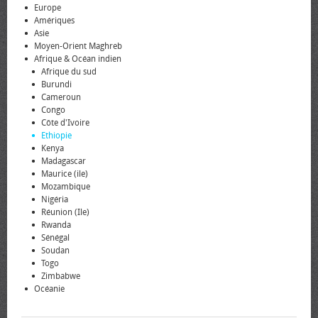
Europe
Amériques
Asie
Moyen-Orient Maghreb
Afrique & Océan indien
Afrique du sud
Burundi
Cameroun
Congo
Côte d'Ivoire
Ethiopie
Kenya
Madagascar
Maurice (ile)
Mozambique
Nigéria
Réunion (Ile)
Rwanda
Sénégal
Soudan
Togo
Zimbabwe
Océanie