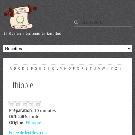
A
B
C
D
E
F
G
H
I
J
K
L
M
N
O
P
Q
R
S
T
U
V
W
X
Y
Z
#
Ethiopie
Préparation:
10 minutes
Difficulté:
facile
Origine:
Ethiopie
Purée de lentilles corail