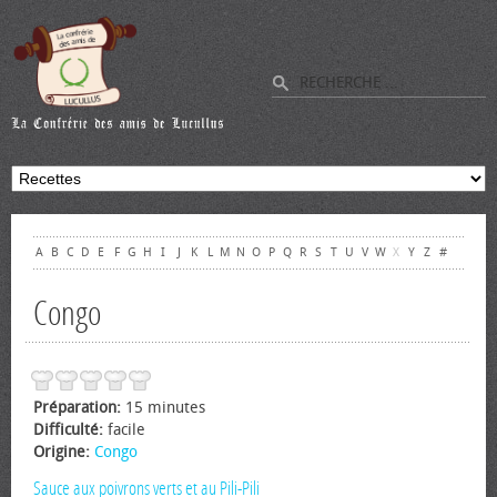
A
B
C
D
E
F
G
H
I
J
K
L
M
N
O
P
Q
R
S
T
U
V
W
X
Y
Z
#
Congo
Préparation:
15 minutes
Difficulté:
facile
Origine:
Congo
Sauce aux poivrons verts et au Pili-Pili