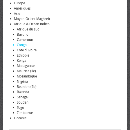
Europe
Amériques
Asie
Moyen-Orient Maghreb
Afrique & Océan indien
Afrique du sud
Burundi
Cameroun
Congo
Côte d'Ivoire
Ethiopie
Kenya
Madagascar
Maurice (ile)
Mozambique
Nigéria
Réunion (Ile)
Rwanda
Sénégal
Soudan
Togo
Zimbabwe
Océanie