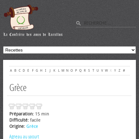
A
B
C
D
E
F
G
H
I
J
K
L
M
N
O
P
Q
R
S
T
U
V
W
X
Y
Z
#
Grèce
Préparation:
15 min
Difficulté:
facile
Origine:
Grèce
Agneau au yaourt