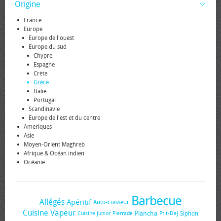
Origine
France
Europe
Europe de l'ouest
Europe du sud
Chypre
Espagne
Crète
Grèce
Italie
Portugal
Scandinavie
Europe de l'est et du centre
Amériques
Asie
Moyen-Orient Maghreb
Afrique & Océan indien
Océanie
Barbecue
Allégés
Apéritif
Auto-cuisseur
Cuisine Vapeur
Plancha
Siphon
Cuisine junior
Pierrade
Ptit-Dej