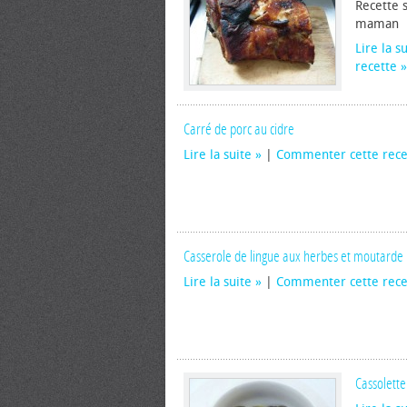
Recette 
maman
Lire la s
recette
Carré de porc au cidre
Lire la suite
|
Commenter cette rece
Casserole de lingue aux herbes et moutarde
Lire la suite
|
Commenter cette rece
Cassolette