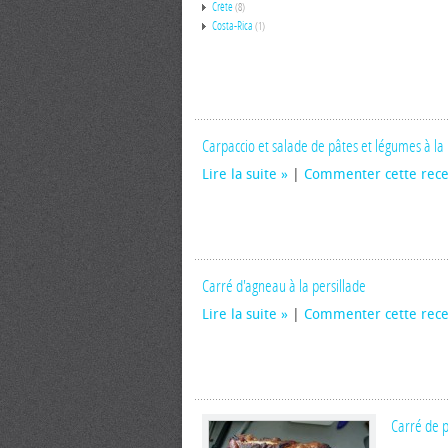
Crète
(8)
Costa-Rica
(1)
Carpaccio et salade de pâtes et légumes à la
Lire la suite
|
Commenter cette rece
Carré d'agneau à la persillade
Lire la suite
|
Commenter cette rece
Carré de p