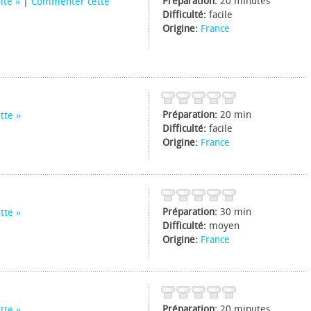
Préparation:
20 minutes
uite
|
Commenter cette
Difficulté:
facile
Origine:
France
Préparation:
20 min
tte
Difficulté:
facile
Origine:
France
Préparation:
30 min
tte
Difficulté:
moyen
Origine:
France
Préparation:
20 minutes
tte