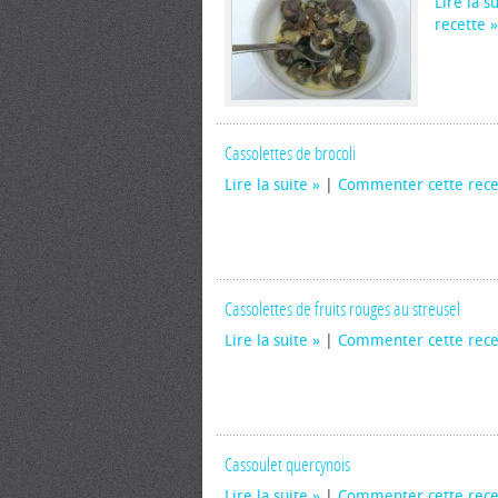
Lire la s
recette
Cassolettes de brocoli
Lire la suite
|
Commenter cette rece
Cassolettes de fruits rouges au streusel
Lire la suite
|
Commenter cette rece
Cassoulet quercynois
Lire la suite
|
Commenter cette rece