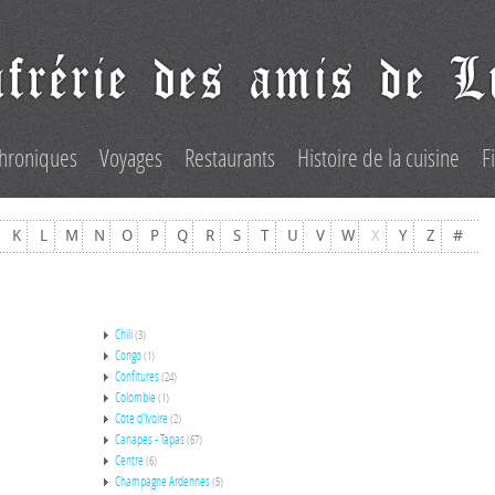
hroniques
Voyages
Restaurants
Histoire de la cuisine
F
K
L
M
N
O
P
Q
R
S
T
U
V
W
X
Y
Z
#
Chili
(3)
Congo
(1)
Confitures
(24)
Colombie
(1)
Côte d'Ivoire
(2)
Canapés - Tapas
(67)
Centre
(6)
Champagne Ardennes
(5)