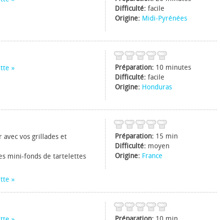
Difficulté:
facile
Origine:
Midi-Pyrénées
Préparation:
10 minutes
tte
Difficulté:
facile
Origine:
Honduras
Préparation:
15 min
avec vos grillades et
Difficulté:
moyen
Origine:
France
es mini-fonds de tartelettes
tte
Préparation:
10 min
tte