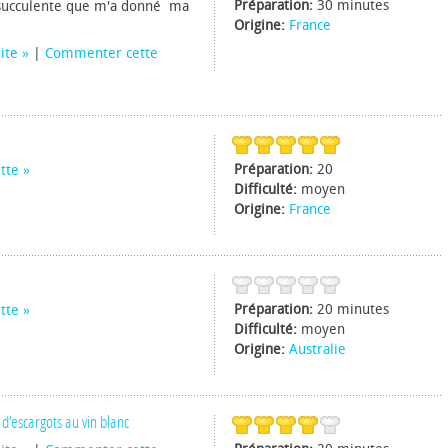
Préparation:
30 minutes
succulente que m'a donné ma
Origine:
France
uite
|
Commenter cette
Préparation:
20
tte
Difficulté:
moyen
Origine:
France
Préparation:
20 minutes
tte
Difficulté:
moyen
Origine:
Australie
 d’escargots au vin blanc