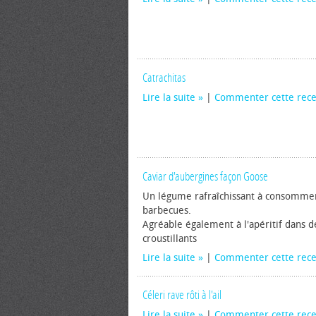
Catrachitas
Lire la suite
|
Commenter cette rece
Caviar d'aubergines façon Goose
Un légume rafraîchissant à consommer 
barbecues.
Agréable également à l'apéritif dans d
croustillants
Lire la suite
|
Commenter cette rece
Céleri rave rôti à l'ail
Lire la suite
|
Commenter cette rece