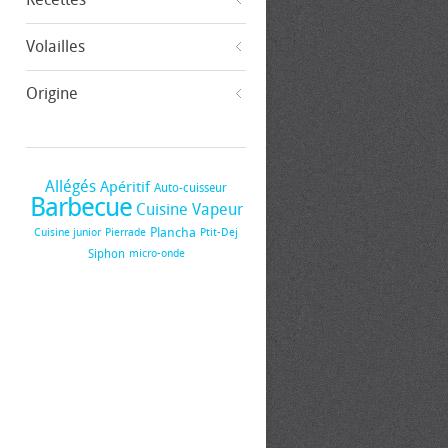
Volailles
Origine
Allégés
Apéritif
Auto-cuisseur
Barbecue
Cuisine Vapeur
Plancha
Cuisine junior
Pierrade
Ptit-Dej
Siphon
micro-onde