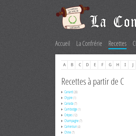
Accueil
La Confrérie
Recettes
C
A
B
C
D
E
F
G
H
I
J
Recettes à partir de C
Canard
(26)
Chypre
(1)
Canada
(7)
Cambodge
(1)
Crêpes
(12)
Champagne
(7)
Cameroun
(4)
Chine
(7)