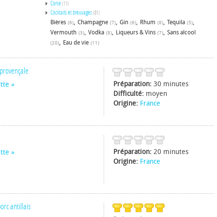
Corse
(11)
Cocktails et breuvages
(81)
,
,
,
,
,
Bières
Champagne
Gin
Rhum
Tequila
(6)
(7)
(6)
(8)
(5)
,
,
,
Vermouth
Vodka
Liqueurs & Vins
Sans alcool
(3)
(8)
(7)
,
Eau de vie
(20)
(11)
 provençale
Préparation:
30 minutes
tte
Difficulté:
moyen
Origine:
France
Préparation:
20 minutes
tte
Origine:
France
orc antillais