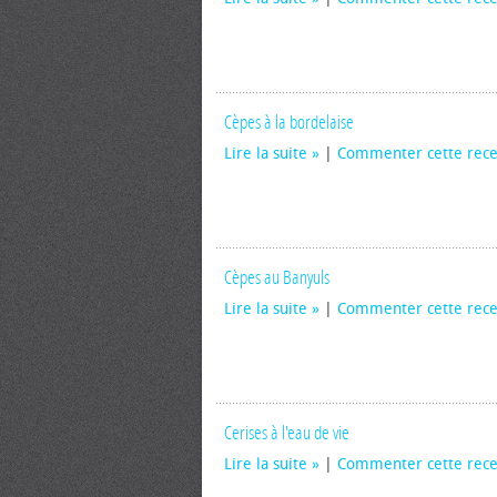
Cèpes à la bordelaise
Lire la suite
|
Commenter cette rece
Cèpes au Banyuls
Lire la suite
|
Commenter cette rece
Cerises à l'eau de vie
Lire la suite
|
Commenter cette rece