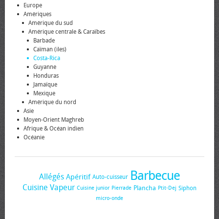
Europe
Amériques
Amérique du sud
Amérique centrale & Caraïbes
Barbade
Caïman (iles)
Costa-Rica
Guyanne
Honduras
Jamaïque
Mexique
Amérique du nord
Asie
Moyen-Orient Maghreb
Afrique & Océan indien
Océanie
Barbecue
Allégés
Apéritif
Auto-cuisseur
Cuisine Vapeur
Plancha
Siphon
Cuisine junior
Pierrade
Ptit-Dej
micro-onde