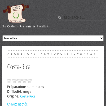
A
B
C
D
E
F
G
H
I
J
K
L
M
N
O
P
Q
R
S
T
U
V
W
X
Y
Z
#
Costa-Rica
Préparation:
30 minutes
Difficulté:
moyen
Origine:
Costa-Rica
Chayote hachée