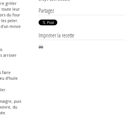
re griller
 toute leur
Partagez
hors du four
 les peler.
r d'un mince
Imprimer la recette
o.
es arroser
 faire
eu d'huile
ler.
naigre, puis
poivre, du
sée.