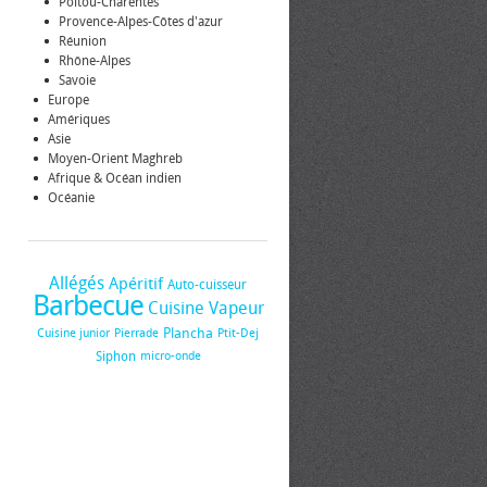
Poitou-Charentes
Provence-Alpes-Côtes d'azur
Réunion
Rhône-Alpes
Savoie
Europe
Amériques
Asie
Moyen-Orient Maghreb
Afrique & Océan indien
Océanie
Allégés
Apéritif
Auto-cuisseur
Barbecue
Cuisine Vapeur
Plancha
Cuisine junior
Pierrade
Ptit-Dej
Siphon
micro-onde