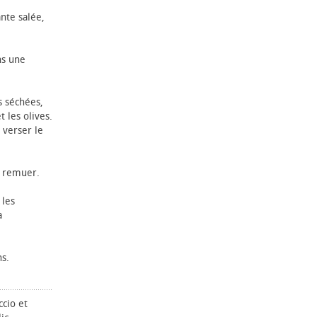
ante salée,
ns une
s séchées,
t les olives.
 verser le
t remuer.
 les
a
ns.
ccio et