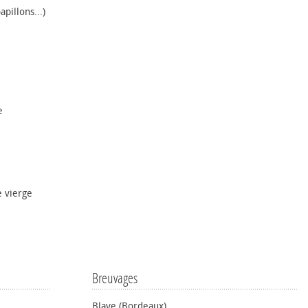
pillons...)
e
e vierge
Breuvages
Blaye (Bordeaux)