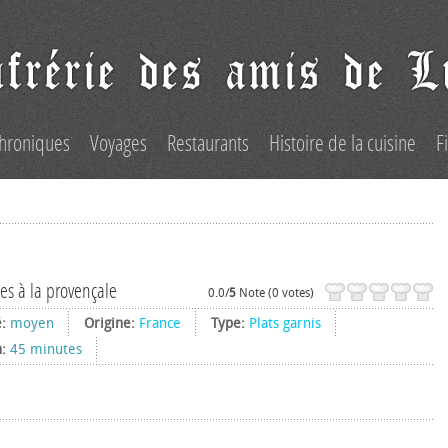
hroniques
Voyages
Restaurants
Histoire de la cuisine
F
es à la provençale
0.0/
5
Note (0 votes)
é:
moyen
Origine:
France
Type:
Plats garnis
n:
45 minutes