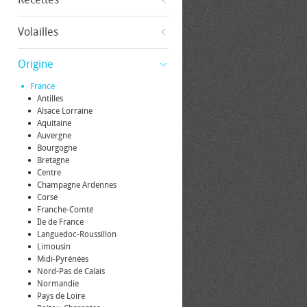
Volailles
Origine
France
Antilles
Alsace Lorraine
Aquitaine
Auvergne
Bourgogne
Bretagne
Centre
Champagne Ardennes
Corse
Franche-Comté
Île de France
Languedoc-Roussillon
Limousin
Midi-Pyrénées
Nord-Pas de Calais
Normandie
Pays de Loire