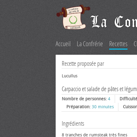
Accueil
La Confrérie
Recettes
C
Recette proposée par
Lucullus
Carpaccio et salade de pâtes et légum
Nombre de personnes:
4
Difficult
Préparation:
30 minutes
Cuisso
Ingrédients
8 tranches de rumsteak très fines