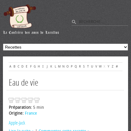
A
B
C
D
E
F
G
H
I
J
K
L
M
N
O
P
Q
R
S
T
U
V
W
X
Y
Z
#
Eau de vie
Préparation:
5 min
Origine:
France
Apple-Jack