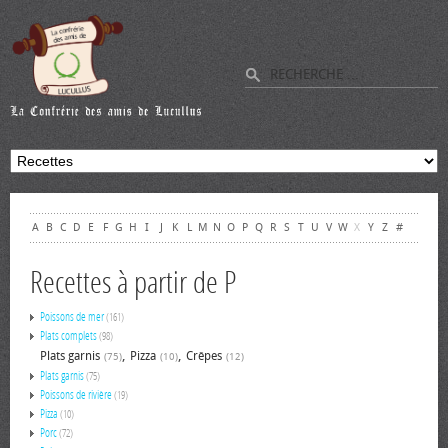
A
B
C
D
E
F
G
H
I
J
K
L
M
N
O
P
Q
R
S
T
U
V
W
X
Y
Z
#
Recettes à partir de P
Poissons de mer
(161)
Plats complets
(98)
,
,
Plats garnis
Pizza
Crêpes
(75)
(10)
(12)
Plats garnis
(75)
Poissons de rivière
(19)
Pizza
(10)
Porc
(72)