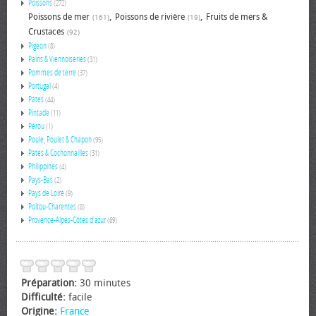
Poissons
(272)
,
,
Poissons de mer
Poissons de rivière
Fruits de mers &
(161)
(19)
Crustacés
(92)
Pigeon
(8)
Pains & Viennoiseries
(31)
Pommes de terre
(37)
Portugal
(4)
Pâtes
(44)
Pintade
(11)
Pérou
(1)
Poule, Poulet & Chapon
(95)
Pâtés & Cochonnailles
(31)
Philippines
(4)
Pays-Bas
(2)
Pays de Loire
(9)
Poitou-Charentes
(8)
Provence-Alpes-Côtes d'azur
(69)
Préparation:
30 minutes
Difficulté:
facile
Origine:
France