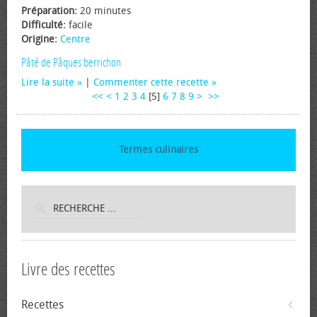
Préparation:
20 minutes
Difficulté:
facile
Origine:
Centre
Pâté de Pâques berrichon
Lire la suite
|
Commenter cette recette
<<
<
1
2
3
4
[
5
]
6
7
8
9
>
>>
Termes culinaires
Livre des recettes
Recettes