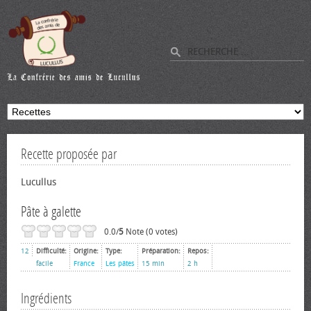
Recette proposée par
Lucullus
Pâte à galette
0.0/
5
Note (0 votes)
12
Difficulté:
Origine:
Type:
Préparation:
Repos:
facile
France
Les pâtes
15 min
2 h
Ingrédients