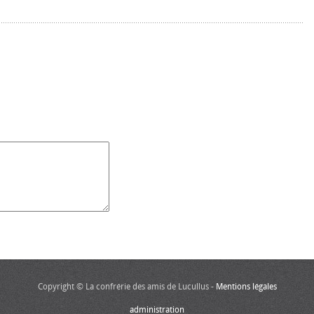
Copyright © La confrérie des amis de Lucullus -
Mentions légales
administration