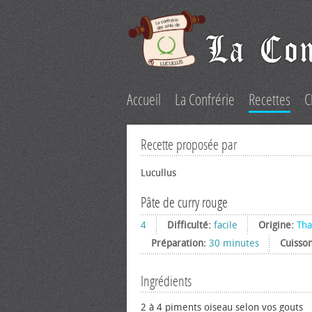
Accueil
La Confrérie
Recettes
C
Recette proposée par
Lucullus
Pâte de curry rouge
4
Difficulté:
facile
Origine:
Tha
Préparation:
30 minutes
Cuisso
Ingrédients
2 à 4 piments oiseau selon vos gouts