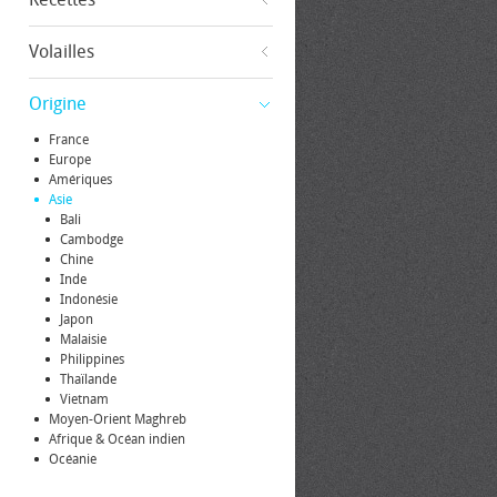
Volailles
Origine
France
Europe
Amériques
Asie
Bali
Cambodge
Chine
Inde
Indonésie
Japon
Malaisie
Philippines
Thaïlande
Vietnam
Moyen-Orient Maghreb
Afrique & Océan indien
Océanie