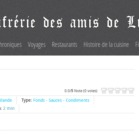
hroniques
Voyages
Restaurants
Histoire de la cuisine
F
0.0/
5
Note (0 votes)
ïlande
Type:
Fonds - Sauces - Condiments
n:
2 min