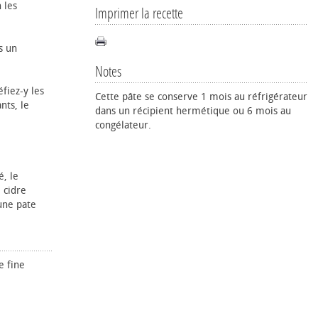
 les
Imprimer la recette
s un
Notes
éfiez-y les
Cette pâte se conserve 1 mois au réfrigérateur
nts, le
dans un récipient hermétique ou 6 mois au
congélateur.
é, le
 cidre
une pate
e fine