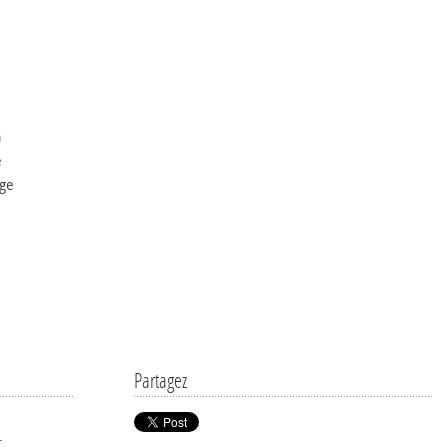
a
e
age
Partagez
.