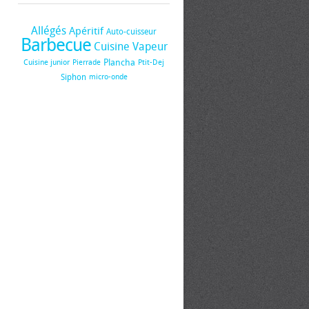
Allégés
Apéritif
Auto-cuisseur
Barbecue
Cuisine Vapeur
Plancha
Cuisine junior
Pierrade
Ptit-Dej
Siphon
micro-onde