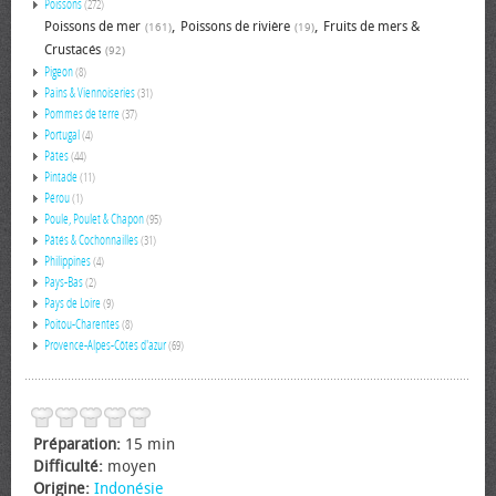
Poissons
(272)
,
,
Poissons de mer
Poissons de rivière
Fruits de mers &
(161)
(19)
Crustacés
(92)
Pigeon
(8)
Pains & Viennoiseries
(31)
Pommes de terre
(37)
Portugal
(4)
Pâtes
(44)
Pintade
(11)
Pérou
(1)
Poule, Poulet & Chapon
(95)
Pâtés & Cochonnailles
(31)
Philippines
(4)
Pays-Bas
(2)
Pays de Loire
(9)
Poitou-Charentes
(8)
Provence-Alpes-Côtes d'azur
(69)
Préparation:
15 min
Difficulté:
moyen
Origine:
Indonésie