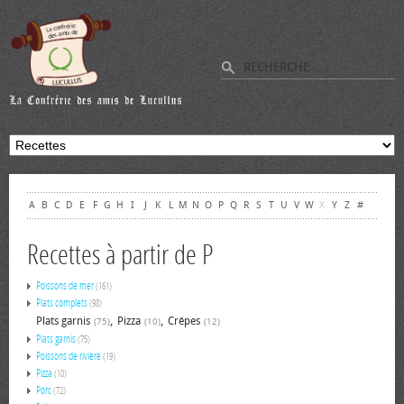
A
B
C
D
E
F
G
H
I
J
K
L
M
N
O
P
Q
R
S
T
U
V
W
X
Y
Z
#
Recettes à partir de P
Poissons de mer
(161)
Plats complets
(98)
,
,
Plats garnis
Pizza
Crêpes
(75)
(10)
(12)
Plats garnis
(75)
Poissons de rivière
(19)
Pizza
(10)
Porc
(72)