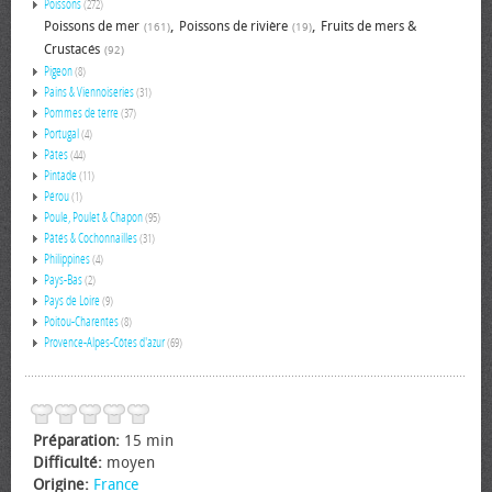
Poissons
(272)
,
,
Poissons de mer
Poissons de rivière
Fruits de mers &
(161)
(19)
Crustacés
(92)
Pigeon
(8)
Pains & Viennoiseries
(31)
Pommes de terre
(37)
Portugal
(4)
Pâtes
(44)
Pintade
(11)
Pérou
(1)
Poule, Poulet & Chapon
(95)
Pâtés & Cochonnailles
(31)
Philippines
(4)
Pays-Bas
(2)
Pays de Loire
(9)
Poitou-Charentes
(8)
Provence-Alpes-Côtes d'azur
(69)
Préparation:
15 min
Difficulté:
moyen
Origine:
France