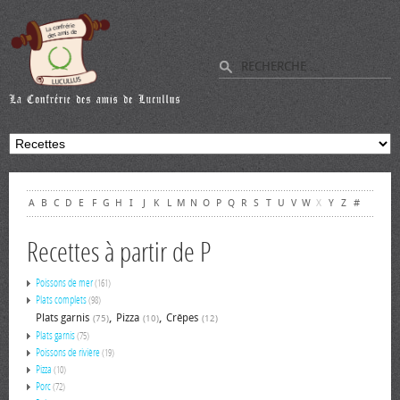
A
B
C
D
E
F
G
H
I
J
K
L
M
N
O
P
Q
R
S
T
U
V
W
X
Y
Z
#
Recettes à partir de P
Poissons de mer
(161)
Plats complets
(98)
,
,
Plats garnis
Pizza
Crêpes
(75)
(10)
(12)
Plats garnis
(75)
Poissons de rivière
(19)
Pizza
(10)
Porc
(72)