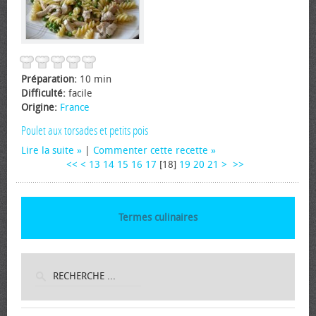
Préparation:
10 min
Difficulté:
facile
Origine:
France
Poulet aux torsades et petits pois
Lire la suite
|
Commenter cette recette
<<
<
13
14
15
16
17
[
18
]
19
20
21
>
>>
Termes culinaires