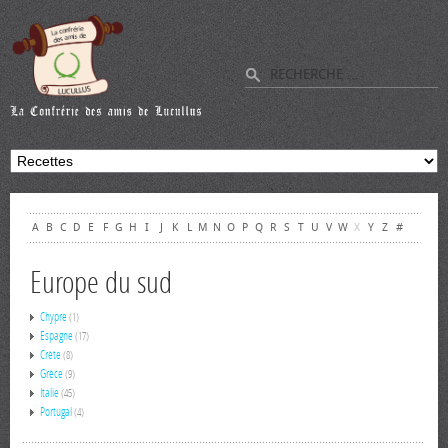
A
B
C
D
E
F
G
H
I
J
K
L
M
N
O
P
Q
R
S
T
U
V
W
X
Y
Z
#
Europe du sud
Chypre
(1)
Espagne
(17)
Crète
(8)
Grèce
(9)
Italie
(45)
Portugal
(4)