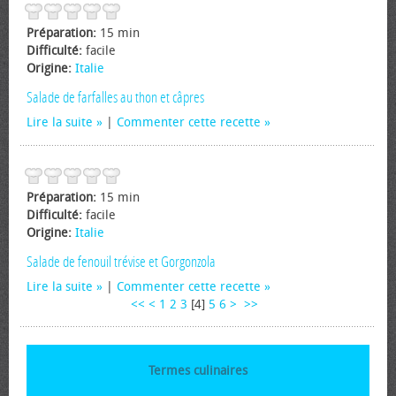
Préparation:
15 min
Difficulté:
facile
Origine:
Italie
Salade de farfalles au thon et câpres
Lire la suite
|
Commenter cette recette
Préparation:
15 min
Difficulté:
facile
Origine:
Italie
Salade de fenouil trévise et Gorgonzola
Lire la suite
|
Commenter cette recette
<<
<
1
2
3
[
4
]
5
6
>
>>
Termes culinaires