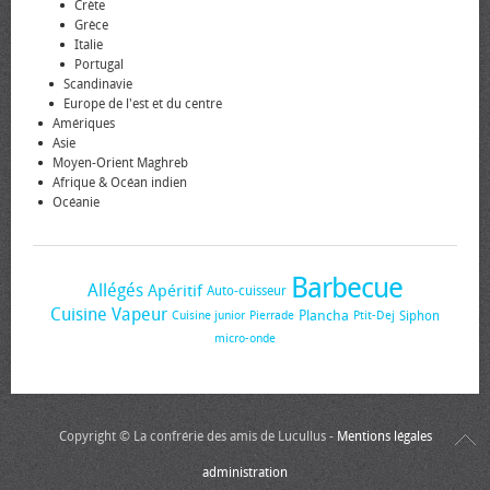
Crète
Grèce
Italie
Portugal
Scandinavie
Europe de l'est et du centre
Amériques
Asie
Moyen-Orient Maghreb
Afrique & Océan indien
Océanie
Barbecue
Allégés
Apéritif
Auto-cuisseur
Cuisine Vapeur
Plancha
Siphon
Cuisine junior
Pierrade
Ptit-Dej
micro-onde
Copyright © La confrérie des amis de Lucullus -
Mentions légales
administration