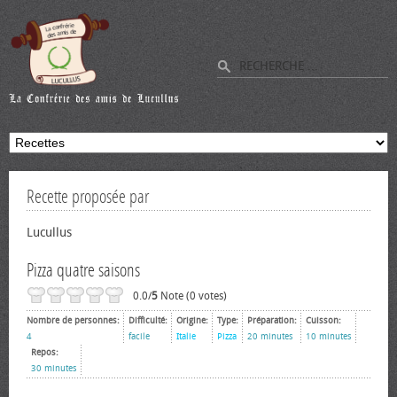
Recette proposée par
Lucullus
Pizza quatre saisons
0.0/
5
Note (0 votes)
Nombre de personnes:
Difficulté:
Origine:
Type:
Préparation:
Cuisson:
4
facile
Italie
Pizza
20 minutes
10 minutes
Repos:
30 minutes