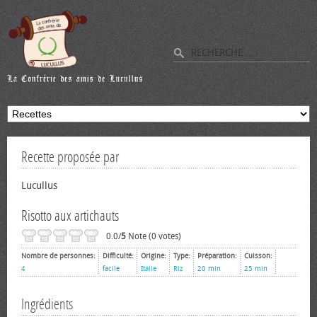
Recette proposée par
Lucullus
Risotto aux artichauts
0.0/
5
Note (0 votes)
Nombre de personnes:
Difficulté:
Origine:
Type:
Préparation:
Cuisson:
4
facile
Italie
Riz
20 min
25 min
Ingrédients