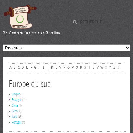
A
B
C
D
E
F
G
H
I
J
K
L
M
N
O
P
Q
R
S
T
U
V
W
X
Y
Z
#
Europe du sud
Chypre
(1)
Espagne
(17)
Crète
(8)
Grèce
(9)
Italie
(45)
Portugal
(4)