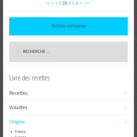
<<
<
1
2
[
3
]
4
5
6
>
>>
Termes culinaires
Livre des recettes
Recettes
Volailles
Origine
France