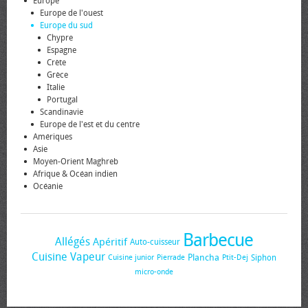
Europe
Europe de l'ouest
Europe du sud
Chypre
Espagne
Crète
Grèce
Italie
Portugal
Scandinavie
Europe de l'est et du centre
Amériques
Asie
Moyen-Orient Maghreb
Afrique & Océan indien
Océanie
Barbecue
Allégés
Apéritif
Auto-cuisseur
Cuisine Vapeur
Plancha
Siphon
Cuisine junior
Pierrade
Ptit-Dej
micro-onde