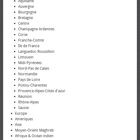
Aquitaine
Auvergne
Bourgogne
Bretagne
Centre
Champagne Ardennes
Corse
Franche-Comté
Île de France
Languedoc-Roussillon
Limousin
Midi-Pyrénées
Nord-Pas de Calais
Normandie
Pays de Loire
Poitou-Charentes
Provence-Alpes-Côtes d'azur
Réunion
Rhône-Alpes
Savoie
Europe
Amériques
Asie
Moyen-Orient Maghreb
Afrique & Océan indien