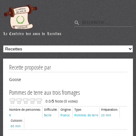
Recette proposée par
Goose
Pommes de terre aux trois fromages
0.0/
5
Note (0 votes)
Nombre de personnes:
Difficulté:
Origine:
Type:
Préparation:
6
facile
France
Pommes de terre
20 min
Cuisson:
60 min