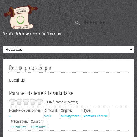
Recette proposée par
Lucullus
Pommes de terre à la sarladaise
0.0/
5
Note (0 votes)
Nombre de personnes:
Difficulté:
Origine:
Type:
4
facile
Midi-Pyrénées
Pommes de terre
Préparation:
Cuisson:
30 minutes
10 minutes