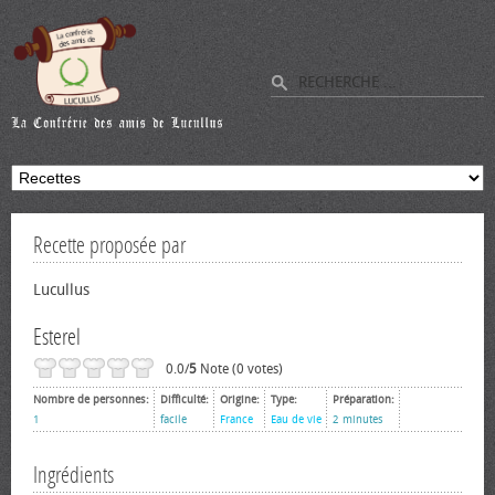
Recette proposée par
Lucullus
Esterel
0.0/
5
Note (0 votes)
Nombre de personnes:
Difficulté:
Origine:
Type:
Préparation:
1
facile
France
Eau de vie
2 minutes
Ingrédients