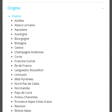
Origine
France
Antilles
Alsace Lorraine
Aquitaine
Auvergne
Bourgogne
Bretagne
Centre
Champagne Ardennes
Corse
Franche-Comté
Île de France
Languedoc-Roussillon
Limousin
Midi-Pyrénées
Nord-Pas de Calais
Normandie
Pays de Loire
Poitou-Charentes
Provence-Alpes-Côtes d'azur
Réunion
Rhône-Alpes