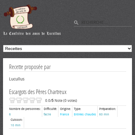
Recette proposée par
Lucullus
Escargots des Pères Chartreux
0.0/
5
Note (0 votes)
Nombre de personnes:
Difficulté:
Origine:
Type:
Préparation:
6
facile
France
Entrées chaudes
60 min
Cuisson:
10 min