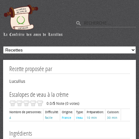
Recette proposée par
Lucullus
Escalopes de veau à la crème
0.0/
5
Note (0 votes)
Nombre de personnes:
Difficulté:
Origine:
Type:
Préparation:
Cuisson:
4
facile
France
Veau
10 min
30 min
Ingrédients