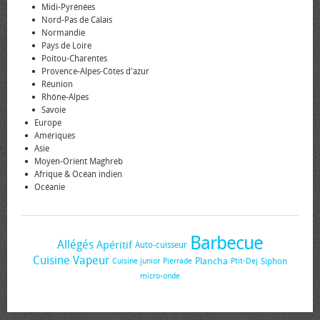
Midi-Pyrénées
Nord-Pas de Calais
Normandie
Pays de Loire
Poitou-Charentes
Provence-Alpes-Côtes d'azur
Réunion
Rhône-Alpes
Savoie
Europe
Amériques
Asie
Moyen-Orient Maghreb
Afrique & Océan indien
Océanie
Barbecue
Allégés
Apéritif
Auto-cuisseur
Cuisine Vapeur
Plancha
Siphon
Cuisine junior
Pierrade
Ptit-Dej
micro-onde