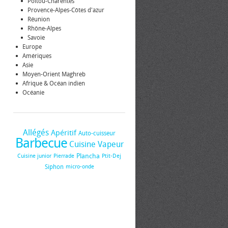
Poitou-Charentes
Provence-Alpes-Côtes d'azur
Réunion
Rhône-Alpes
Savoie
Europe
Amériques
Asie
Moyen-Orient Maghreb
Afrique & Océan indien
Océanie
Allégés
Apéritif
Auto-cuisseur
Barbecue
Cuisine Vapeur
Plancha
Cuisine junior
Pierrade
Ptit-Dej
Siphon
micro-onde