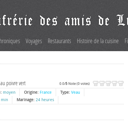
hroniques
Voyages
Restaurants
Histoire de la cuisine
F
au poivre vert
0.0/
5
Note (0 votes)
é:
moyen
Origine:
France
Type:
Veau
 min
Marinage:
24 heures