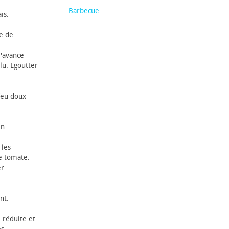
Barbecue
is.
e de
l'avance
lu. Egoutter
 feu doux
en
 les
e tomate.
er
nt.
 réduite et