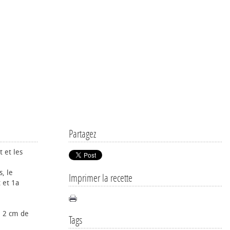
Partagez
 et les
, le
Imprimer la recette
t et 1a
e 2 cm de
Tags