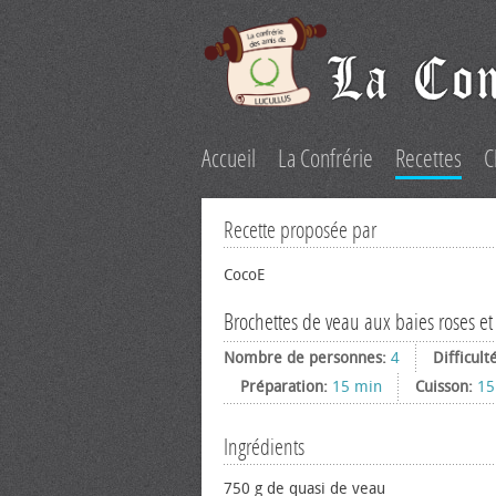
Accueil
La Confrérie
Recettes
C
Recette proposée par
CocoE
Brochettes de veau aux baies roses et 
Nombre de personnes:
4
Difficult
Préparation:
15 min
Cuisson:
15
Ingrédients
750 g de quasi de veau