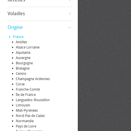
Volailles
Origine
France
Antilles
Alsace Lorraine
Aquitaine
Auvergne
Bourgogne
Bretagne
Centre
Champagne Ardennes
Corse
Franche-Comté
Île de France
Languedoc-Roussillon
Limousin
Midi-Pyrénées
Nord-Pas de Calais
Normandie
Pays de Loire