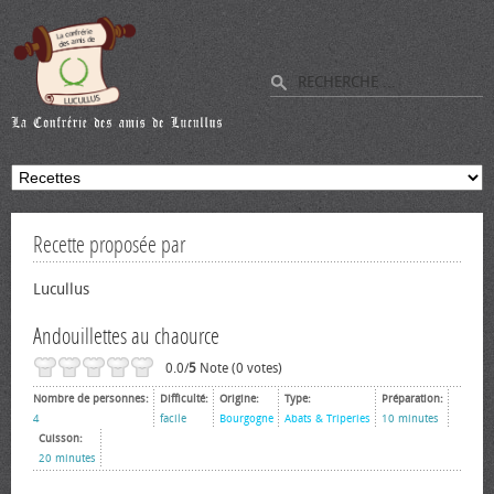
Recette proposée par
Lucullus
Andouillettes au chaource
0.0/
5
Note (0 votes)
Nombre de personnes:
Difficulté:
Origine:
Type:
Préparation:
4
facile
Bourgogne
Abats & Triperies
10 minutes
Cuisson:
20 minutes