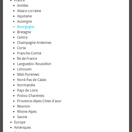
France
Antilles
Alsace Lorraine
Aquitaine
Auvergne
Bourgogne
Bretagne
Centre
Champagne Ardennes
Corse
Franche-Comté
Île de France
Languedoc-Roussillon
Limousin
Midi-Pyrénées
Nord-Pas de Calais
Normandie
Pays de Loire
Poitou-Charentes
Provence-Alpes-Côtes d'azur
Réunion
Rhône-Alpes
Savoie
Europe
Amériques