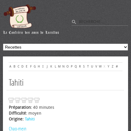
A
B
C
D
E
F
G
H
I
J
K
L
M
N
O
P
Q
R
S
T
U
V
W
X
Y
Z
#
Tahiti
Préparation:
40 minutes
Difficulté:
moyen
Origine:
Tahiti
Chao-mein