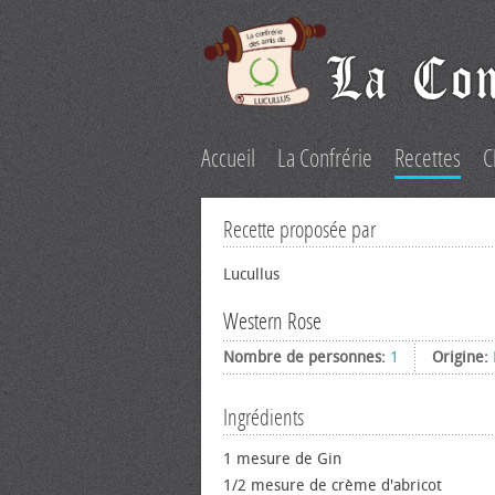
Accueil
La Confrérie
Recettes
C
Recette proposée par
Lucullus
Western Rose
Nombre de personnes:
1
Origine:
Ingrédients
1 mesure de Gin
1/2 mesure de crème d'abricot