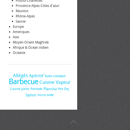
Poitou-Charentes
Provence-Alpes-Côtes d'azur
Réunion
Rhône-Alpes
Savoie
Europe
Amériques
Asie
Moyen-Orient Maghreb
Afrique & Océan indien
Océanie
Allégés
Apéritif
Auto-cuisseur
Barbecue
Cuisine Vapeur
Plancha
Cuisine junior
Pierrade
Ptit-Dej
Siphon
micro-onde