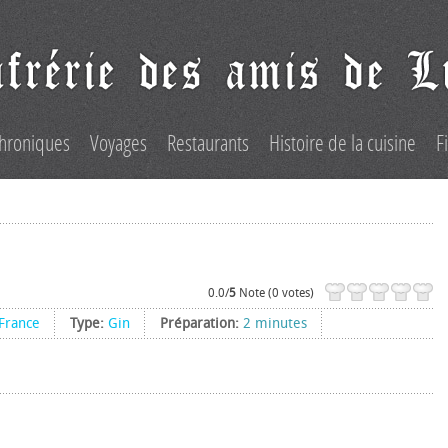
hroniques
Voyages
Restaurants
Histoire de la cuisine
F
0.0/
5
Note (0 votes)
France
Type:
Gin
Préparation:
2 minutes