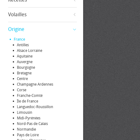
Volailles
Origine
France
Antilles
Alsace Lorraine
Aquitaine
Auvergne
Bourgogne
Bretagne
Centre
Champagne Ardennes
Corse
Franche-Comté
Île de France
Languedoc-Roussillon
Limousin
Midi-Pyrénées
Nord-Pas de Calais
Normandie
Pays de Loire