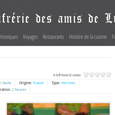
hroniques
Voyages
Restaurants
Histoire de la cuisine
F
0.0/
5
Note (0 votes)
é:
facile
Origine:
France
Type:
Verrines
ration:
2 heures