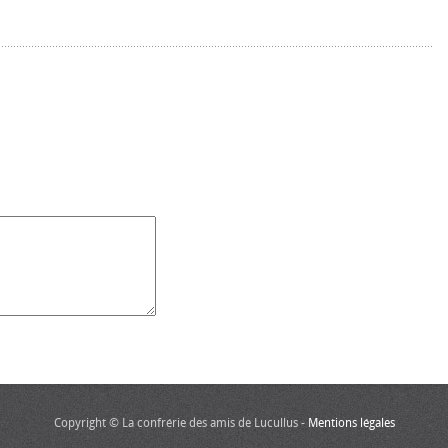
Copyright © La confrérie des amis de Lucullus -
Mentions légales