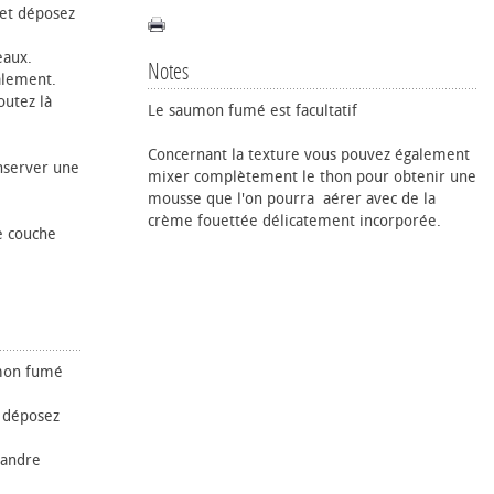
 et déposez
eaux.
Notes
galement.
outez là
Le saumon fumé est facultatif
Concernant la texture vous pouvez également
onserver une
mixer complètement le thon pour obtenir une
mousse que l'on pourra aérer avec de la
crème fouettée délicatement incorporée.
e couche
umon fumé
t déposez
iandre