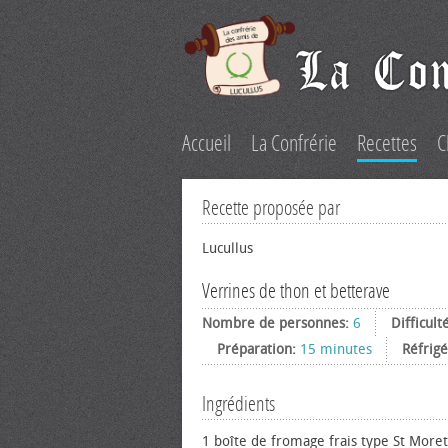
Accueil
La Confrérie
Recettes
C
Recette proposée par
Lucullus
Verrines de thon et betterave
Nombre de personnes:
6
Difficult
Préparation:
15 minutes
Réfrigé
Ingrédients
1 boîte de fromage frais type St Moret