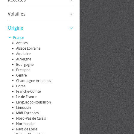
Volailles
Origine
France
Antilles
Alsace Lorraine
Aquitaine
Auvergne
Bourgogne
Bretagne
Centre
Champagne Ardennes
Corse
Franche-Comté
Île de France
Languedoc-Roussillon
Limousin
Midi-Pyrénées
Nord-Pas de Calais
Normandie
Pays de Loire