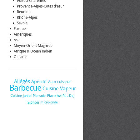
Poitou-Charentes
Provence-Alpes-Côtes d'azur
Réunion
Rhône-Alpes
Savoie
Europe
Amériques
Asie
Moyen-Orient Maghreb
Afrique & Océan indien
Océanie
Allégés
Apéritif
Auto-cuisseur
Barbecue
Cuisine Vapeur
Plancha
Cuisine junior
Pierrade
Ptit-Dej
Siphon
micro-onde