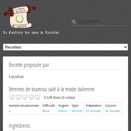
Recette proposée par
Lucullus
Verrines de tiramisu salé à la mode italienne
0.0/
5
Note (0 votes)
Nombre de personnes:
Difficulté:
Origine:
Type:
Préparation:
Cuisson:
2
facile
France
Verrines
20 minutes
30 minutes
Ingrédients