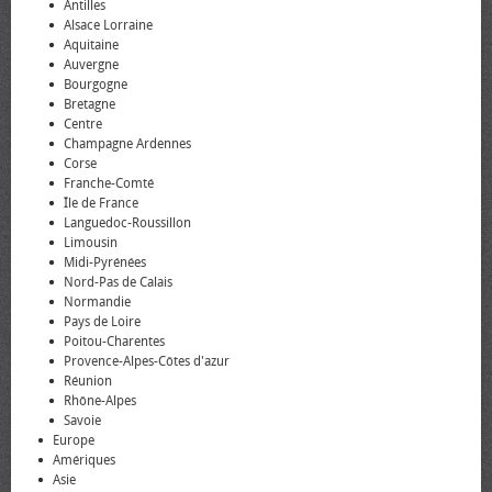
Antilles
Alsace Lorraine
Aquitaine
Auvergne
Bourgogne
Bretagne
Centre
Champagne Ardennes
Corse
Franche-Comté
Île de France
Languedoc-Roussillon
Limousin
Midi-Pyrénées
Nord-Pas de Calais
Normandie
Pays de Loire
Poitou-Charentes
Provence-Alpes-Côtes d'azur
Réunion
Rhône-Alpes
Savoie
Europe
Amériques
Asie