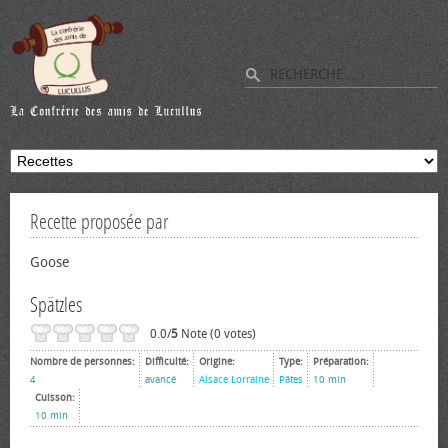
Recette proposée par
Goose
Spätzles
0.0/
5
Note (0 votes)
Nombre de personnes:
Difficulté:
Origine:
Type:
Préparation:
4
avancé
Alsace Lorraine
Pâtes
10 min
Cuisson:
10 min