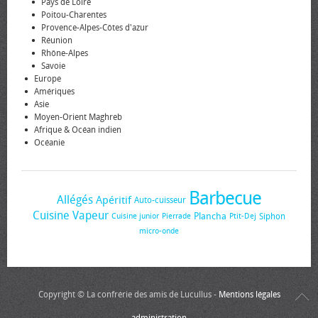
Pays de Loire
Poitou-Charentes
Provence-Alpes-Côtes d'azur
Réunion
Rhône-Alpes
Savoie
Europe
Amériques
Asie
Moyen-Orient Maghreb
Afrique & Océan indien
Océanie
Barbecue
Allégés
Apéritif
Auto-cuisseur
Cuisine Vapeur
Plancha
Siphon
Cuisine junior
Pierrade
Ptit-Dej
micro-onde
Copyright © La confrérie des amis de Lucullus -
Mentions légales