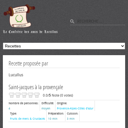
Recette proposée par
Lucullus
Saint-jacques à la provençale
0.0/
5
Note (0 votes)
Nombre de personnes:
Difficulté:
Origine:
4
moyen
Provence-Alpes-Côtes d'azur
Type:
Préparation:
Cuisson:
Fruits de mers & Crustacés
10 min
3 min