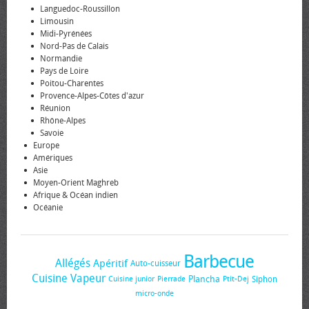
Languedoc-Roussillon
Limousin
Midi-Pyrénées
Nord-Pas de Calais
Normandie
Pays de Loire
Poitou-Charentes
Provence-Alpes-Côtes d'azur
Réunion
Rhône-Alpes
Savoie
Europe
Amériques
Asie
Moyen-Orient Maghreb
Afrique & Océan indien
Océanie
Barbecue
Allégés
Apéritif
Auto-cuisseur
Cuisine Vapeur
Plancha
Siphon
Cuisine junior
Pierrade
Ptit-Dej
micro-onde