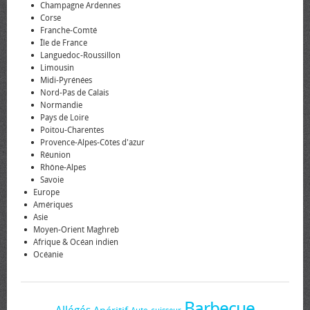
Champagne Ardennes
Corse
Franche-Comté
Île de France
Languedoc-Roussillon
Limousin
Midi-Pyrénées
Nord-Pas de Calais
Normandie
Pays de Loire
Poitou-Charentes
Provence-Alpes-Côtes d'azur
Réunion
Rhône-Alpes
Savoie
Europe
Amériques
Asie
Moyen-Orient Maghreb
Afrique & Océan indien
Océanie
Barbecue