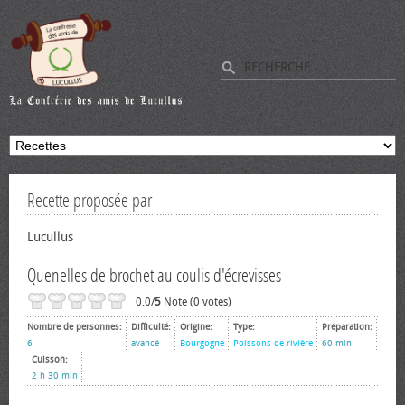
Recette proposée par
Lucullus
Quenelles de brochet au coulis d'écrevisses
0.0/
5
Note (0 votes)
Nombre de personnes:
Difficulté:
Origine:
Type:
Préparation:
6
avancé
Bourgogne
Poissons de rivière
60 min
Cuisson:
2 h 30 min