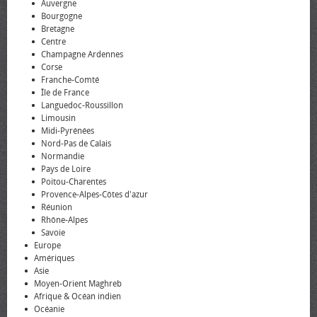
Auvergne
Bourgogne
Bretagne
Centre
Champagne Ardennes
Corse
Franche-Comté
Île de France
Languedoc-Roussillon
Limousin
Midi-Pyrénées
Nord-Pas de Calais
Normandie
Pays de Loire
Poitou-Charentes
Provence-Alpes-Côtes d'azur
Réunion
Rhône-Alpes
Savoie
Europe
Amériques
Asie
Moyen-Orient Maghreb
Afrique & Océan indien
Océanie