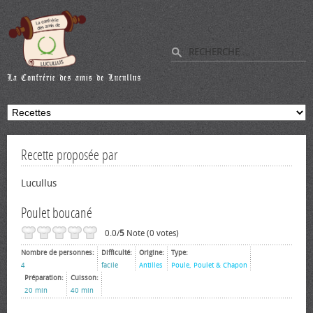
Recette proposée par
Lucullus
Poulet boucané
0.0/
5
Note (0 votes)
Nombre de personnes:
Difficulté:
Origine:
Type:
4
facile
Antilles
Poule, Poulet & Chapon
Préparation:
Cuisson:
20 min
40 min