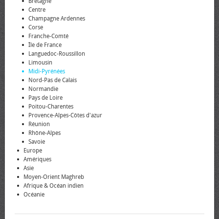
Bretagne
Centre
Champagne Ardennes
Corse
Franche-Comté
Île de France
Languedoc-Roussillon
Limousin
Midi-Pyrénées
Nord-Pas de Calais
Normandie
Pays de Loire
Poitou-Charentes
Provence-Alpes-Côtes d'azur
Réunion
Rhône-Alpes
Savoie
Europe
Amériques
Asie
Moyen-Orient Maghreb
Afrique & Océan indien
Océanie