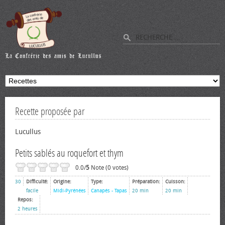
Recette proposée par
Lucullus
Petits sablés au roquefort et thym
0.0/
5
Note (0 votes)
30
Difficulté:
Origine:
Type:
Préparation:
Cuisson:
facile
Midi-Pyrénées
Canapés - Tapas
20 min
20 min
Repos:
2 heures