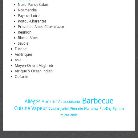
Nord-Pas de Calais
Normandie
Pays de Loire
Poitou-Charentes
Provence-Alpes-Côtes d'azur
Réunion
Rhône-Alpes
Savoie
Europe
Amériques
Asie
Moyen-Orient Maghreb
Afrique & Océan indien
Océanie
Barbecue
Allégés
Apéritif
Auto-cuisseur
Cuisine Vapeur
Plancha
Siphon
Cuisine junior
Pierrade
Ptit-Dej
micro-onde