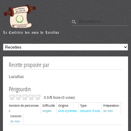
Recette proposée par
Lucullus
Périgourdin
0.0/
5
Note (0 votes)
Nombre de personnes:
Difficulté:
Origine:
Type:
Préparation:
6
moyen
Midi-Pyrénées
Desserts froids
30 min
Cuisson:
30 min