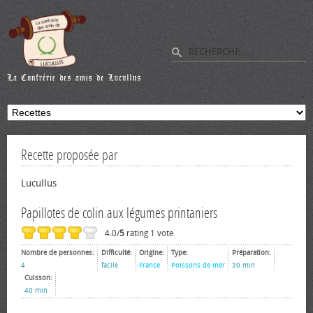
Recette proposée par
Lucullus
Papillotes de colin aux légumes printaniers
4.0/
5
rating 1 vote
Nombre de personnes:
Difficulté:
Origine:
Type:
Préparation:
4
facile
France
Poissons de mer
30 min
Cuisson:
40 min