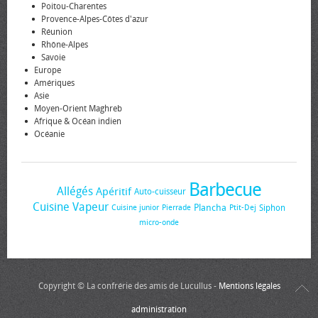
Poitou-Charentes
Provence-Alpes-Côtes d'azur
Réunion
Rhône-Alpes
Savoie
Europe
Amériques
Asie
Moyen-Orient Maghreb
Afrique & Océan indien
Océanie
Barbecue
Allégés
Apéritif
Auto-cuisseur
Cuisine Vapeur
Plancha
Siphon
Cuisine junior
Pierrade
Ptit-Dej
micro-onde
Copyright © La confrérie des amis de Lucullus -
Mentions légales
administration