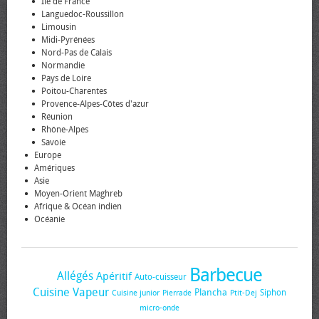
Île de France
Languedoc-Roussillon
Limousin
Midi-Pyrénées
Nord-Pas de Calais
Normandie
Pays de Loire
Poitou-Charentes
Provence-Alpes-Côtes d'azur
Réunion
Rhône-Alpes
Savoie
Europe
Amériques
Asie
Moyen-Orient Maghreb
Afrique & Océan indien
Océanie
Barbecue
Allégés
Apéritif
Auto-cuisseur
Cuisine Vapeur
Plancha
Siphon
Cuisine junior
Pierrade
Ptit-Dej
micro-onde