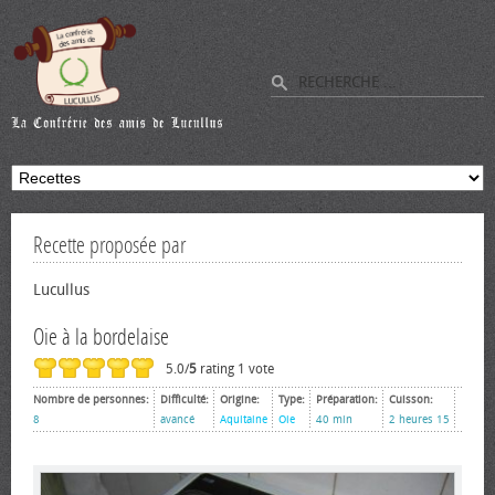
Recette proposée par
Lucullus
Oie à la bordelaise
5.0/
5
rating 1 vote
Nombre de personnes:
Difficulté:
Origine:
Type:
Préparation:
Cuisson:
8
avancé
Aquitaine
Oie
40 min
2 heures 15