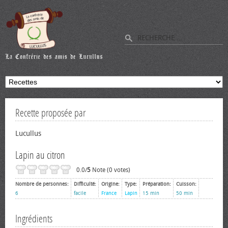
Recette proposée par
Lucullus
Lapin au citron
0.0/
5
Note (0 votes)
Nombre de personnes:
Difficulté:
Origine:
Type:
Préparation:
Cuisson:
6
facile
France
Lapin
15 min
50 min
Ingrédients