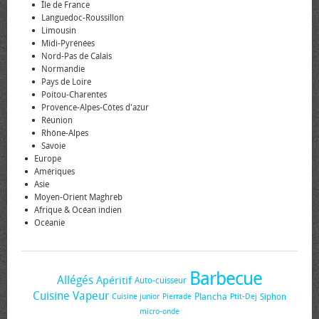
Île de France
Languedoc-Roussillon
Limousin
Midi-Pyrénées
Nord-Pas de Calais
Normandie
Pays de Loire
Poitou-Charentes
Provence-Alpes-Côtes d'azur
Réunion
Rhône-Alpes
Savoie
Europe
Amériques
Asie
Moyen-Orient Maghreb
Afrique & Océan indien
Océanie
Barbecue
Allégés
Apéritif
Auto-cuisseur
Cuisine Vapeur
Plancha
Siphon
Cuisine junior
Pierrade
Ptit-Dej
micro-onde